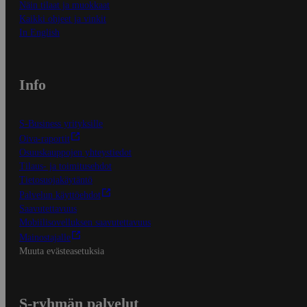
Näin tilaat ja muokkaat
Kaikki ohjeet ja vinkit
In English
Info
S-Business yrityksille
Oiva-raportit
Osuuskauppojen yhteystiedot
Tilaus- ja toimitusehdot
Tietosuojakäytäntö
Palvelun käyttöehdot
Saavutettavuus
Mobiilisovelluksen saavutettavuus
Mainostajalle
Muuta evästeasetuksia
S-ryhmän palvelut