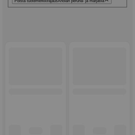
Poista tuotemerkkirajaus
Aholan peruna- ja marjatila