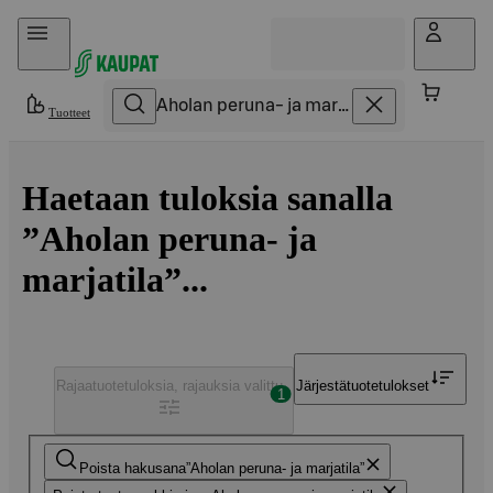
Hyppää sisältöön
Tuotteet
Haetaan tuloksia sanalla
”Aholan peruna- ja
marjatila”...
Rajaa
tuotetuloksia, rajauksia valittu
Järjestä
tuotetulokset
1
Poista hakusana
Aholan peruna- ja marjatila