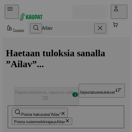
Hyppää sisältöön
Tuotteet
Haetaan tuloksia sanalla
”Ailav”...
Rajaa
tuotetuloksia, rajauksia valittu
Järjestä
tuotetulokset
1
Poista hakusana
Ailav
Poista tuotemerkkirajaus
Ailav