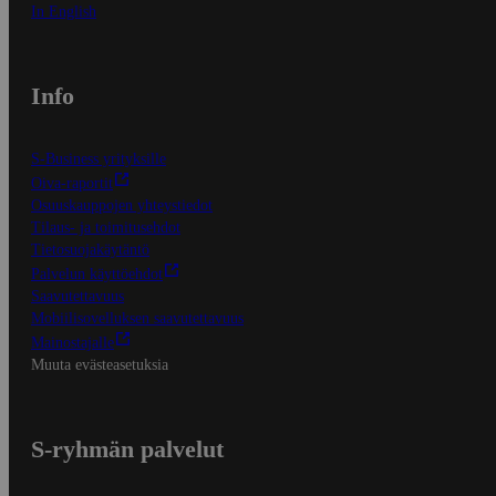
In English
Info
S-Business yrityksille
Oiva-raportit
Osuuskauppojen yhteystiedot
Tilaus- ja toimitusehdot
Tietosuojakäytäntö
Palvelun käyttöehdot
Saavutettavuus
Mobiilisovelluksen saavutettavuus
Mainostajalle
Muuta evästeasetuksia
S-ryhmän palvelut