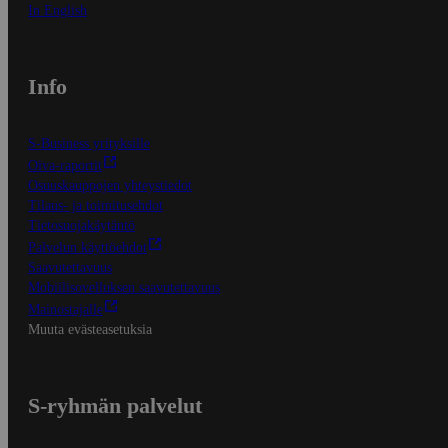
In English
Info
S-Business yrityksille
Oiva-raportit
Osuuskauppojen yhteystiedot
Tilaus- ja toimitusehdot
Tietosuojakäytäntö
Palvelun käyttöehdot
Saavutettavuus
Mobiilisovelluksen saavutettavuus
Mainostajalle
Muuta evästeasetuksia
S-ryhmän palvelut