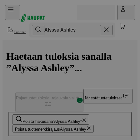
Hyppää sisältöön
Tuotteet
Haetaan tuloksia sanalla
”Alyssa Ashley”...
Rajaa
tuotetuloksia, rajauksia valittu
Järjestä
tuotetulokset
1
Poista hakusana
Alyssa Ashley
Poista tuotemerkkirajaus
Alyssa Ashley