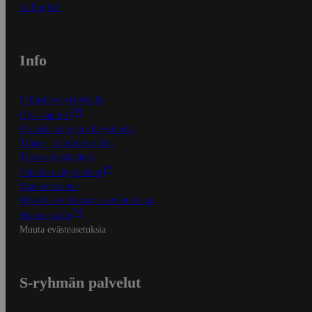
In English
Info
S-Business yrityksille
Oiva-raportit
Osuuskauppojen yhteystiedot
Tilaus- ja toimitusehdot
Tietosuojakäytäntö
Palvelun käyttöehdot
Saavutettavuus
Mobiilisovelluksen saavutettavuus
Mainostajalle
Muuta evästeasetuksia
S-ryhmän palvelut