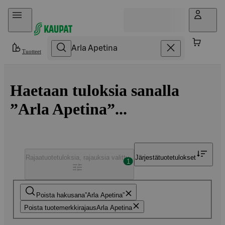
Hyppää sisältöön
Tuotteet
Haetaan tuloksia sanalla
”Arla Apetina”...
Rajaa
tuotetuloksia, rajauksia valittu
Järjestä
tuotetulokset
1
Poista hakusana
Arla Apetina
Poista tuotemerkkirajaus
Arla Apetina