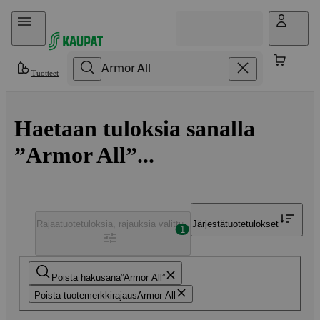
Hyppää sisältöön
Tuotteet
Haetaan tuloksia sanalla
”Armor All”...
Rajaa
tuotetuloksia, rajauksia valittu
Järjestä
tuotetulokset
1
Poista hakusana
Armor All
Poista tuotemerkkirajaus
Armor All