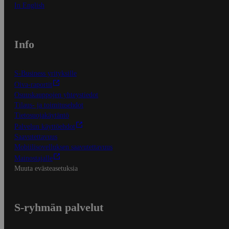
In English
Info
S-Business yrityksille
Oiva-raportit
Osuuskauppojen yhteystiedot
Tilaus- ja toimitusehdot
Tietosuojakäytäntö
Palvelun käyttöehdot
Saavutettavuus
Mobiilisovelluksen saavutettavuus
Mainostajalle
Muuta evästeasetuksia
S-ryhmän palvelut