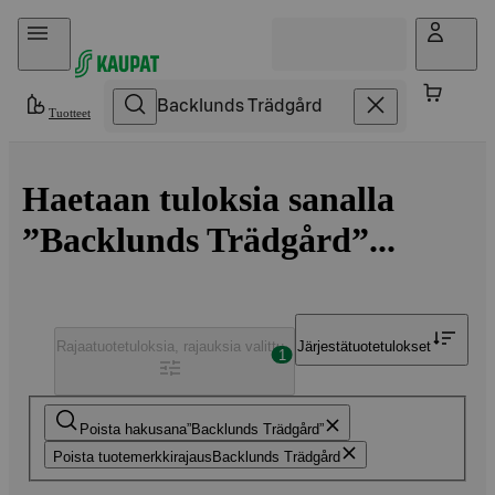
Hyppää sisältöön
Tuotteet
Haetaan tuloksia sanalla
”Backlunds Trädgård”...
Rajaa
tuotetuloksia, rajauksia valittu
Järjestä
tuotetulokset
1
Poista hakusana
Backlunds Trädgård
Poista tuotemerkkirajaus
Backlunds Trädgård