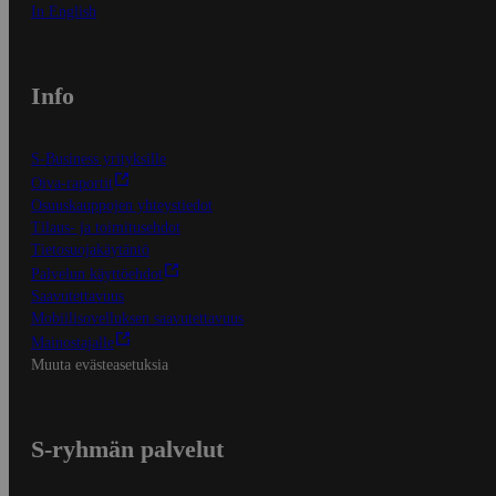
In English
Info
S-Business yrityksille
Oiva-raportit
Osuuskauppojen yhteystiedot
Tilaus- ja toimitusehdot
Tietosuojakäytäntö
Palvelun käyttöehdot
Saavutettavuus
Mobiilisovelluksen saavutettavuus
Mainostajalle
Muuta evästeasetuksia
S-ryhmän palvelut