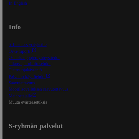
In English
Info
S-Business yrityksille
Oiva-raportit
Osuuskauppojen yhteystiedot
Tilaus- ja toimitusehdot
Tietosuojakäytäntö
Palvelun käyttöehdot
Saavutettavuus
Mobiilisovelluksen saavutettavuus
Mainostajalle
Muuta evästeasetuksia
S-ryhmän palvelut