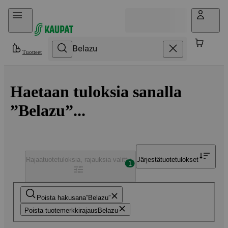
Hyppää sisältöön
Tuotteet
Haetaan tuloksia sanalla
”Belazu”...
Rajaa
tuotetuloksia, rajauksia valittu
Järjestä
tuotetulokset
1
Poista hakusana
Belazu
Poista tuotemerkkirajaus
Belazu