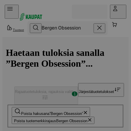
Hyppää sisältöön
Tuotteet
Haetaan tuloksia sanalla
”Bergen Obsession”...
Rajaa
tuotetuloksia, rajauksia valittu
Järjestä
tuotetulokset
1
Poista hakusana
Bergen Obsession
Poista tuotemerkkirajaus
Bergen Obsession