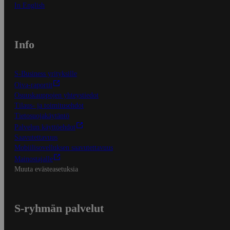
In English
Info
S-Business yrityksille
Oiva-raportit
Osuuskauppojen yhteystiedot
Tilaus- ja toimitusehdot
Tietosuojakäytäntö
Palvelun käyttöehdot
Saavutettavuus
Mobiilisovelluksen saavutettavuus
Mainostajalle
Muuta evästeasetuksia
S-ryhmän palvelut