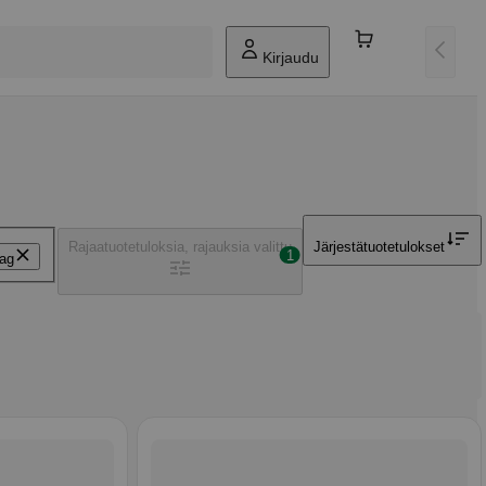
Kirjaudu
Rajaa
tuotetuloksia, rajauksia valittu
Järjestä
tuotetulokset
1
ag