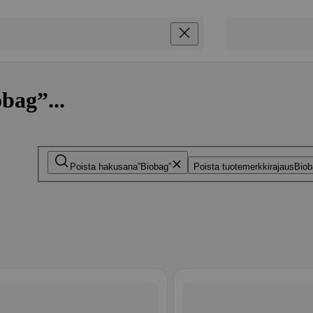
bag”...
Poista hakusana
Biobag
Poista tuotemerkkirajaus
Biob