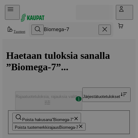
Hyppää sisältöön
Tuotteet
Haetaan tuloksia sanalla
”Biomega-7”...
Rajaa
tuotetuloksia, rajauksia valittu
Järjestä
tuotetulokset
1
Poista hakusana
Biomega-7
Poista tuotemerkkirajaus
Biomega-7