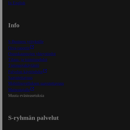
In English
Info
S-Business yrityksille
Oiva-raportit
Osuuskauppojen yhteystiedot
Tilaus- ja toimitusehdot
Tietosuojakäytäntö
Palvelun käyttöehdot
Saavutettavuus
Mobiilisovelluksen saavutettavuus
Mainostajalle
Muuta evästeasetuksia
S-ryhmän palvelut