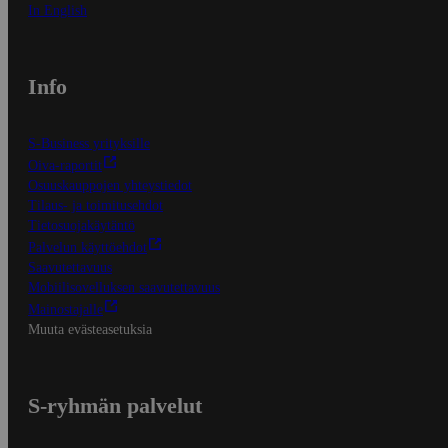
In English
Info
S-Business yrityksille
Oiva-raportit
Osuuskauppojen yhteystiedot
Tilaus- ja toimitusehdot
Tietosuojakäytäntö
Palvelun käyttöehdot
Saavutettavuus
Mobiilisovelluksen saavutettavuus
Mainostajalle
Muuta evästeasetuksia
S-ryhmän palvelut