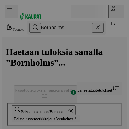
Hyppää sisältöön
Tuotteet
Haetaan tuloksia sanalla
”Bornholms”...
Rajaa
tuotetuloksia, rajauksia valittu
Järjestä
tuotetulokset
1
Poista hakusana
Bornholms
Poista tuotemerkkirajaus
Bornholms