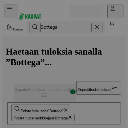
Hyppää sisältöön
Tuotteet
Haetaan tuloksia sanalla
”Bottega”...
Rajaa
tuotetuloksia, rajauksia valittu
Järjestä
tuotetulokset
1
Poista hakusana
Bottega
Poista tuotemerkkirajaus
Bottega