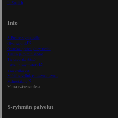
In English
Info
S-Business yrityksille
Oiva-raportit
Osuuskauppojen yhteystiedot
Tilaus- ja toimitusehdot
Tietosuojakäytäntö
Palvelun käyttöehdot
Saavutettavuus
Mobiilisovelluksen saavutettavuus
Mainostajalle
Muuta evästeasetuksia
S-ryhmän palvelut