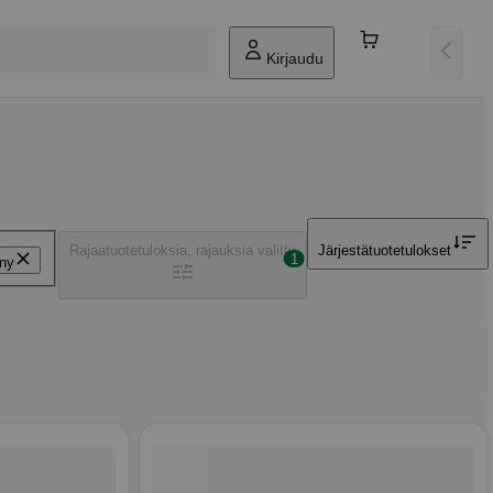
Kirjaudu
Rajaa
tuotetuloksia, rajauksia valittu
Järjestä
tuotetulokset
1
ny