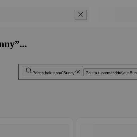
nny”...
Poista hakusana
Bunny
Poista tuotemerkkirajaus
Bun