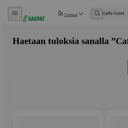
Hyppää sisältöön
Tuotteet
Haetaan tuloksia sanalla ”Caff