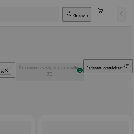
Kirjaudu
Rajaa
tuotetuloksia, rajauksia valittu
Järjestä
tuotetulokset
1
let