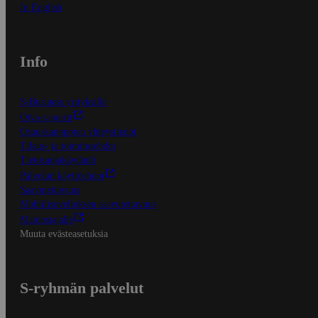
In English
Info
S-Business yrityksille
Oiva-raportit
Osuuskauppojen yhteystiedot
Tilaus- ja toimitusehdot
Tietosuojakäytäntö
Palvelun käyttöehdot
Saavutettavuus
Mobiilisovelluksen saavutettavuus
Mainostajalle
Muuta evästeasetuksia
S-ryhmän palvelut