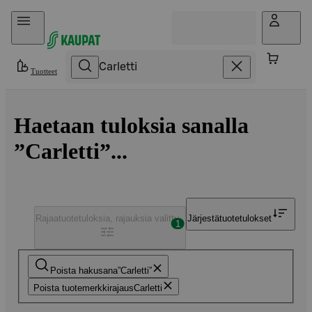
Hyppää sisältöön
Tuotteet
Haetaan tuloksia sanalla
”Carletti”...
Rajaa
tuotetuloksia, rajauksia valittu
Järjestä
tuotetulokset
1
Poista hakusana
Carletti
Poista tuotemerkkirajaus
Carletti