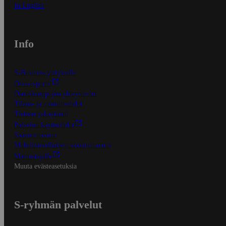
In English
Info
S-Business yrityksille
Oiva-raportit
Osuuskauppojen yhteystiedot
Tilaus- ja toimitusehdot
Tietosuojakäytäntö
Palvelun käyttöehdot
Saavutettavuus
Mobiilisovelluksen saavutettavuus
Mainostajalle
Muuta evästeasetuksia
S-ryhmän palvelut