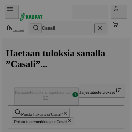
Hyppää sisältöön
Tuotteet
Haetaan tuloksia sanalla
”Casali”...
Rajaa
tuotetuloksia, rajauksia valittu
Järjestä
tuotetulokset
1
Poista hakusana
Casali
Poista tuotemerkkirajaus
Casali