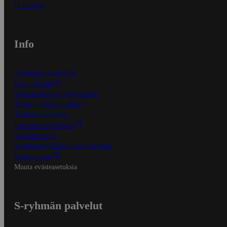
In English
Info
S-Business yrityksille
Oiva-raportit
Osuuskauppojen yhteystiedot
Tilaus- ja toimitusehdot
Tietosuojakäytäntö
Palvelun käyttöehdot
Saavutettavuus
Mobiilisovelluksen saavutettavuus
Mainostajalle
Muuta evästeasetuksia
S-ryhmän palvelut