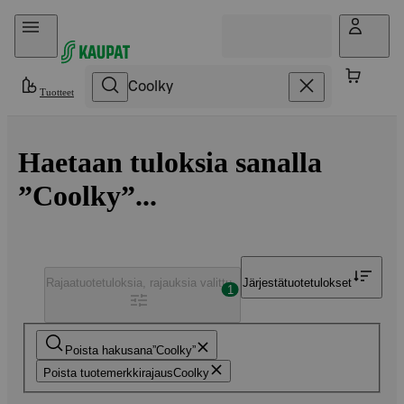
Hyppää sisältöön
Tuotteet
Haetaan tuloksia sanalla
”Coolky”...
Rajaa
tuotetuloksia, rajauksia valittu
Järjestä
tuotetulokset
1
Poista hakusana
Coolky
Poista tuotemerkkirajaus
Coolky