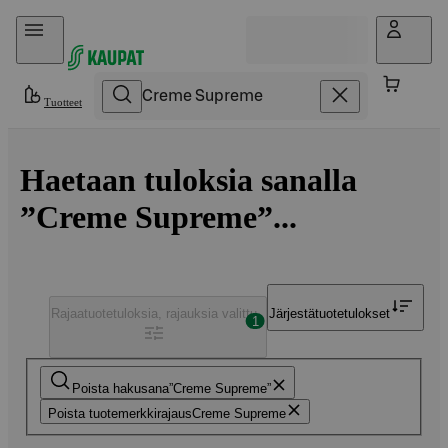
Hyppää sisältöön
Tuotteet
Haetaan tuloksia sanalla
”Creme Supreme”...
Rajaa
tuotetuloksia, rajauksia valittu
Järjestä
tuotetulokset
1
Poista hakusana
Creme Supreme
Poista tuotemerkkirajaus
Creme Supreme