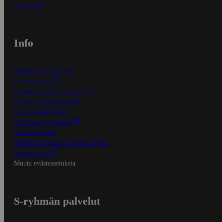
In English
Info
S-Business yrityksille
Oiva-raportit
Osuuskauppojen yhteystiedot
Tilaus- ja toimitusehdot
Tietosuojakäytäntö
Palvelun käyttöehdot
Saavutettavuus
Mobiilisovelluksen saavutettavuus
Mainostajalle
Muuta evästeasetuksia
S-ryhmän palvelut