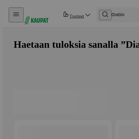
Hyppää sisältöön
Tuotteet
Haetaan tuloksia sanalla ”Dia