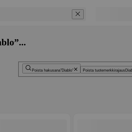
blo”...
Poista hakusana
Diablo
Poista tuotemerkkirajaus
Dia