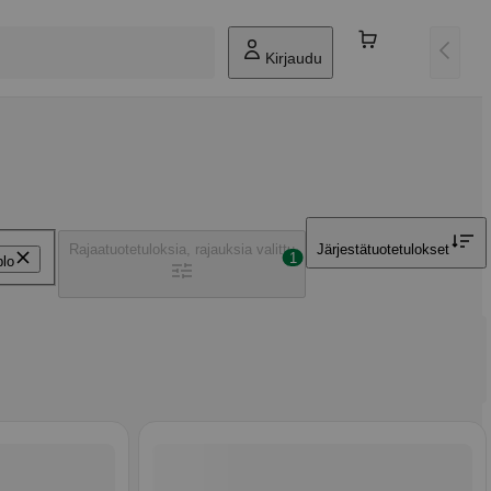
Kirjaudu
Rajaa
tuotetuloksia, rajauksia valittu
Järjestä
tuotetulokset
1
blo