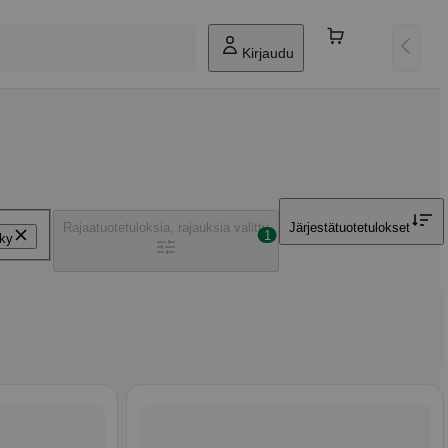
Kirjaudu
Rajaa
tuotetuloksia, rajauksia valittu
Järjestä
tuotetulokset
1
ky