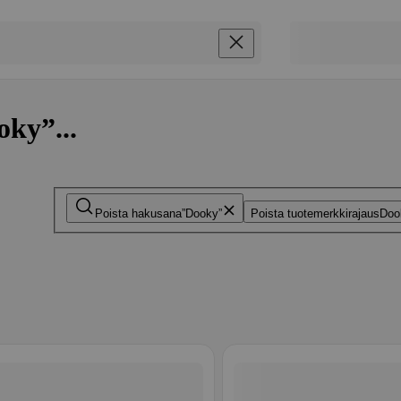
oky”...
Poista hakusana
Dooky
Poista tuotemerkkirajaus
Doo