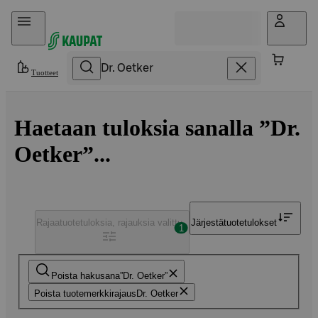
Hyppää sisältöön
Tuotteet
Haetaan tuloksia sanalla ”Dr.
Oetker”...
Rajaa
tuotetuloksia, rajauksia valittu
Järjestä
tuotetulokset
1
Poista hakusana
Dr. Oetker
Poista tuotemerkkirajaus
Dr. Oetker