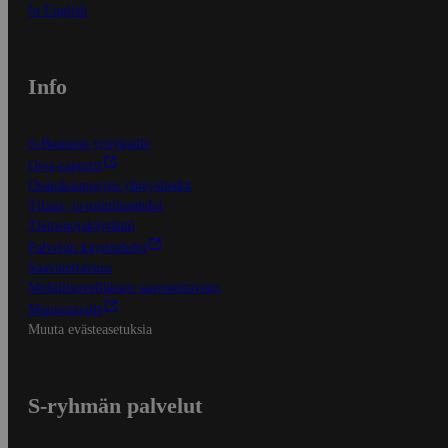
In English
Info
S-Business yrityksille
Oiva-raportit
Osuuskauppojen yhteystiedot
Tilaus- ja toimitusehdot
Tietosuojakäytäntö
Palvelun käyttöehdot
Saavutettavuus
Mobiilisovelluksen saavutettavuus
Mainostajalle
Muuta evästeasetuksia
S-ryhmän palvelut