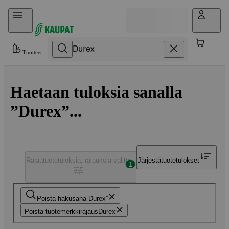
Hyppää sisältöön
Tuotteet
Haetaan tuloksia sanalla
”Durex”...
Rajaa
tuotetuloksia, rajauksia valittu
Järjestä
tuotetulokset
1
Poista hakusana
Durex
Poista tuotemerkkirajaus
Durex