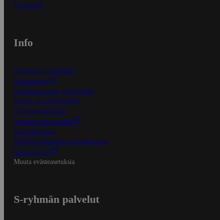
In English
Info
S-Business yrityksille
Oiva-raportit
Osuuskauppojen yhteystiedot
Tilaus- ja toimitusehdot
Tietosuojakäytäntö
Palvelun käyttöehdot
Saavutettavuus
Mobiilisovelluksen saavutettavuus
Mainostajalle
Muuta evästeasetuksia
S-ryhmän palvelut