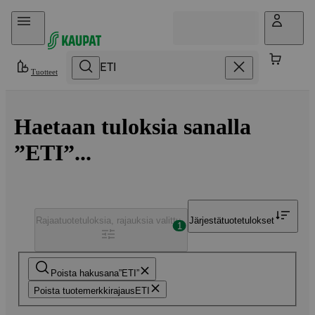
Hyppää sisältöön
Tuotteet
Haetaan tuloksia sanalla
”ETI”...
Rajaa
tuotetuloksia, rajauksia valittu
Järjestä
tuotetulokset
1
Poista hakusana
ETI
Poista tuotemerkkirajaus
ETI