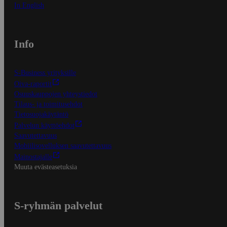
In English
Info
S-Business yrityksille
Oiva-raportit
Osuuskauppojen yhteystiedot
Tilaus- ja toimitusehdot
Tietosuojakäytäntö
Palvelun käyttöehdot
Saavutettavuus
Mobiilisovelluksen saavutettavuus
Mainostajalle
Muuta evästeasetuksia
S-ryhmän palvelut