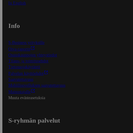
In English
Info
S-Business yrityksille
Oiva-raportit
Osuuskauppojen yhteystiedot
Tilaus- ja toimitusehdot
Tietosuojakäytäntö
Palvelun käyttöehdot
Saavutettavuus
Mobiilisovelluksen saavutettavuus
Mainostajalle
Muuta evästeasetuksia
S-ryhmän palvelut