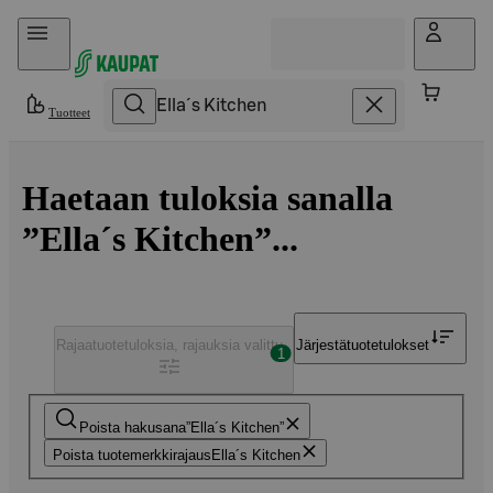
Hyppää sisältöön
Tuotteet
Haetaan tuloksia sanalla
”Ella´s Kitchen”...
Rajaa
tuotetuloksia, rajauksia valittu
Järjestä
tuotetulokset
1
Poista hakusana
Ella´s Kitchen
Poista tuotemerkkirajaus
Ella´s Kitchen