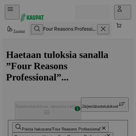
Hyppää sisältöön
Tuotteet
Haetaan tuloksia sanalla
”Four Reasons
Professional”...
Rajaa
tuotetuloksia, rajauksia valittu
Järjestä
tuotetulokset
1
Poista hakusana
Four Reasons Professional