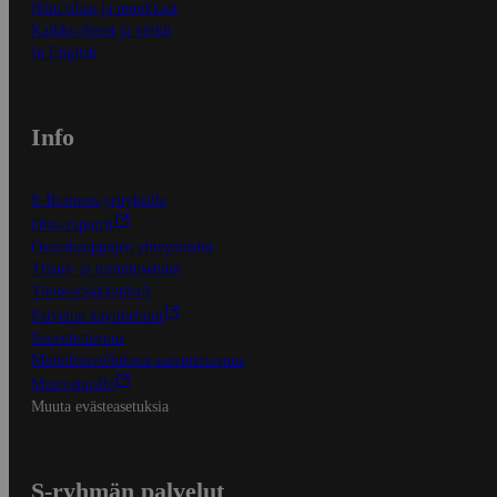
Näin tilaat ja muokkaat
Kaikki ohjeet ja vinkit
In English
Info
S-Business yrityksille
Oiva-raportit
Osuuskauppojen yhteystiedot
Tilaus- ja toimitusehdot
Tietosuojakäytäntö
Palvelun käyttöehdot
Saavutettavuus
Mobiilisovelluksen saavutettavuus
Mainostajalle
Muuta evästeasetuksia
S-ryhmän palvelut