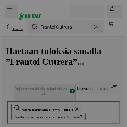
Hyppää sisältöön
Tuotteet
Haetaan tuloksia sanalla
”Frantoi Cutrera”...
Rajaa
tuotetuloksia, rajauksia valittu
Järjestä
tuotetulokset
1
Poista hakusana
Frantoi Cutrera
Poista tuotemerkkirajaus
Frantoi Cutrera