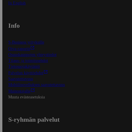
In English
Info
S-Business yrityksille
Oiva-raportit
Osuuskauppojen yhteystiedot
Tilaus- ja toimitusehdot
Tietosuojakäytäntö
Palvelun käyttöehdot
Saavutettavuus
Mobiilisovelluksen saavutettavuus
Mainostajalle
Muuta evästeasetuksia
S-ryhmän palvelut