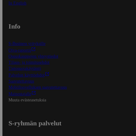
In English
Info
S-Business yrityksille
Oiva-raportit
Osuuskauppojen yhteystiedot
Tilaus- ja toimitusehdot
Tietosuojakäytäntö
Palvelun käyttöehdot
Saavutettavuus
Mobiilisovelluksen saavutettavuus
Mainostajalle
Muuta evästeasetuksia
S-ryhmän palvelut