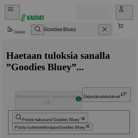
Hyppää sisältöön
Tuotteet
Haetaan tuloksia sanalla
”Goodies Bluey”...
Rajaa
tuotetuloksia, rajauksia valittu
Järjestä
tuotetulokset
1
Poista hakusana
Goodies Bluey
Poista tuotemerkkirajaus
Goodies Bluey