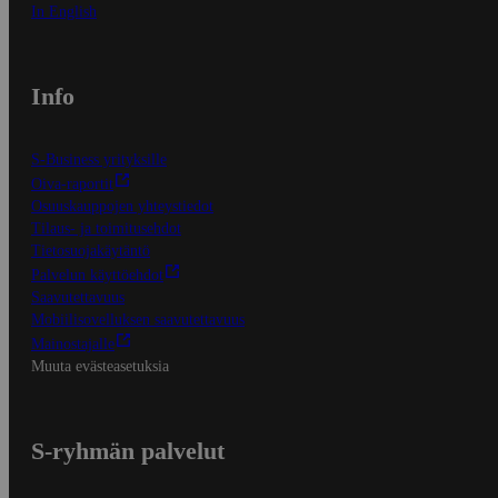
In English
Info
S-Business yrityksille
Oiva-raportit
Osuuskauppojen yhteystiedot
Tilaus- ja toimitusehdot
Tietosuojakäytäntö
Palvelun käyttöehdot
Saavutettavuus
Mobiilisovelluksen saavutettavuus
Mainostajalle
Muuta evästeasetuksia
S-ryhmän palvelut