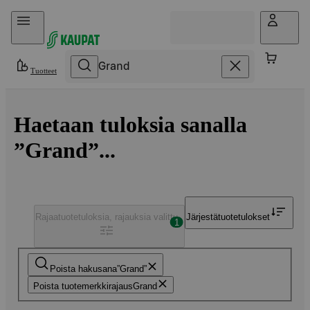
Hyppää sisältöön
Tuotteet
Haetaan tuloksia sanalla
”Grand”...
Rajaa
tuotetuloksia, rajauksia valittu
Järjestä
tuotetulokset
1
Poista hakusana
Grand
Poista tuotemerkkirajaus
Grand