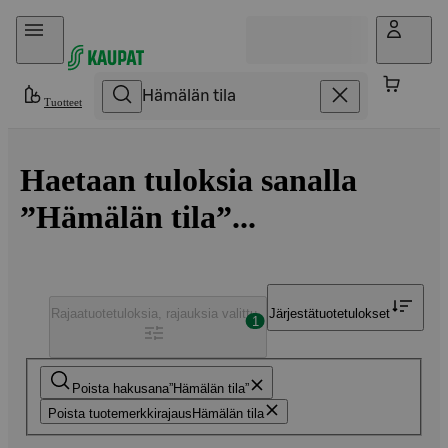
Hyppää sisältöön
Tuotteet
Haetaan tuloksia sanalla
”Hämälän tila”...
Rajaa
tuotetuloksia, rajauksia valittu
Järjestä
tuotetulokset
1
Poista hakusana
Hämälän tila
Poista tuotemerkkirajaus
Hämälän tila