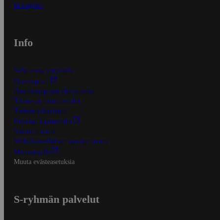
In English
Info
S-Business yrityksille
Oiva-raportit
Osuuskauppojen yhteystiedot
Tilaus- ja toimitusehdot
Tietosuojakäytäntö
Palvelun käyttöehdot
Saavutettavuus
Mobiilisovelluksen saavutettavuus
Mainostajalle
Muuta evästeasetuksia
S-ryhmän palvelut