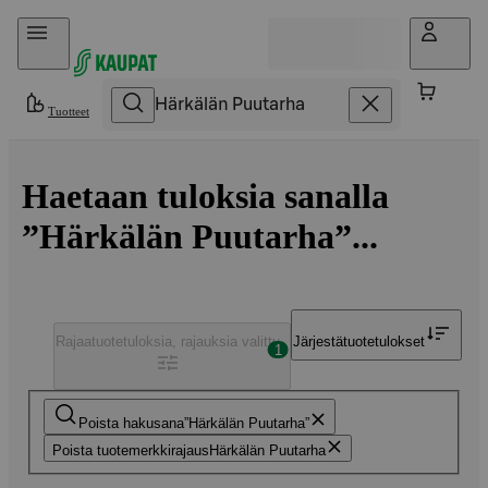
Hyppää sisältöön
Tuotteet
Haetaan tuloksia sanalla
”Härkälän Puutarha”...
Rajaa
tuotetuloksia, rajauksia valittu
Järjestä
tuotetulokset
1
Poista hakusana
Härkälän Puutarha
Poista tuotemerkkirajaus
Härkälän Puutarha