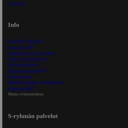
In English
Info
S-Business yrityksille
Oiva-raportit
Osuuskauppojen yhteystiedot
Tilaus- ja toimitusehdot
Tietosuojakäytäntö
Palvelun käyttöehdot
Saavutettavuus
Mobiilisovelluksen saavutettavuus
Mainostajalle
Muuta evästeasetuksia
S-ryhmän palvelut