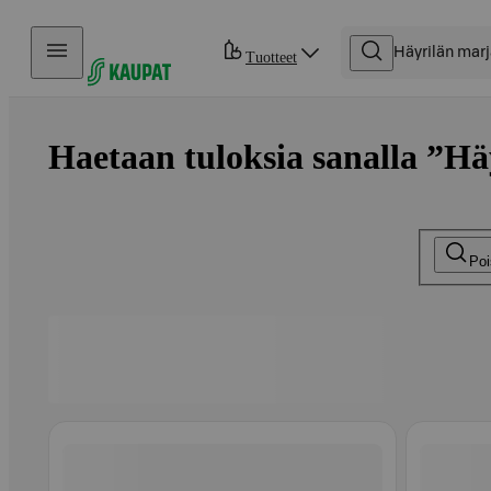
Hyppää sisältöön
Tuotteet
Haetaan tuloksia sanalla ”Häy
Poi