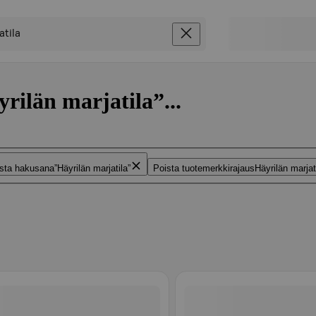
rilän marjatila”...
sta hakusana
Häyrilän marjatila
Poista tuotemerkkirajaus
Häyrilän marjat