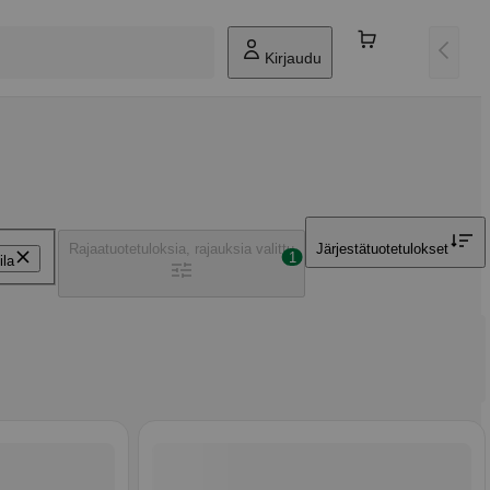
Kirjaudu
Rajaa
tuotetuloksia, rajauksia valittu
Järjestä
tuotetulokset
1
ila