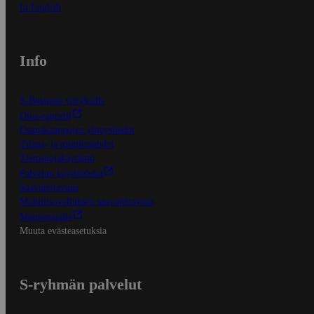
In English
Info
S-Business yrityksille
Oiva-raportit
Osuuskauppojen yhteystiedot
Tilaus- ja toimitusehdot
Tietosuojakäytäntö
Palvelun käyttöehdot
Saavutettavuus
Mobiilisovelluksen saavutettavuus
Mainostajalle
Muuta evästeasetuksia
S-ryhmän palvelut