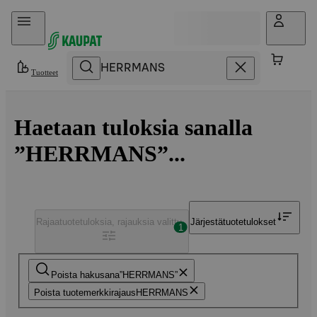
Hyppää sisältöön
Tuotteet
Haetaan tuloksia sanalla
”HERRMANS”...
Rajaa
tuotetuloksia, rajauksia valittu
Järjestä
tuotetulokset
1
Poista hakusana
HERRMANS
Poista tuotemerkkirajaus
HERRMANS