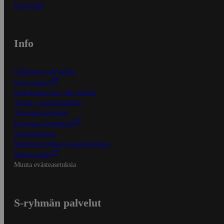
In English
Info
S-Business yrityksille
Oiva-raportit
Osuuskauppojen yhteystiedot
Tilaus- ja toimitusehdot
Tietosuojakäytäntö
Palvelun käyttöehdot
Saavutettavuus
Mobiilisovelluksen saavutettavuus
Mainostajalle
Muuta evästeasetuksia
S-ryhmän palvelut