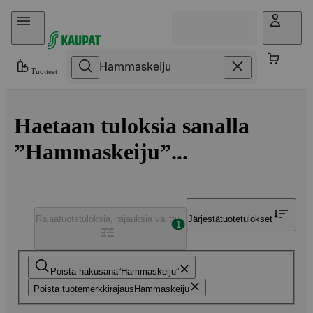
Hyppää sisältöön
Tuotteet
Haetaan tuloksia sanalla
”Hammaskeiju”...
Rajaa
tuotetuloksia, rajauksia valittu
Järjestä
tuotetulokset
1
Poista hakusana
Hammaskeiju
Poista tuotemerkkirajaus
Hammaskeiju