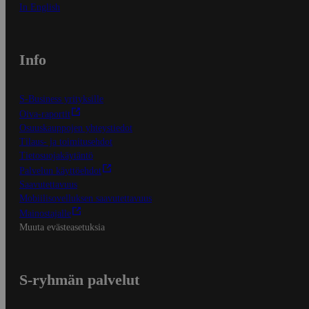
In English
Info
S-Business yrityksille
Oiva-raportit
Osuuskauppojen yhteystiedot
Tilaus- ja toimitusehdot
Tietosuojakäytäntö
Palvelun käyttöehdot
Saavutettavuus
Mobiilisovelluksen saavutettavuus
Mainostajalle
Muuta evästeasetuksia
S-ryhmän palvelut