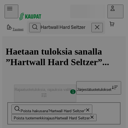
Hyppää sisältöön
Tuotteet
Haetaan tuloksia sanalla
”Hartwall Hard Seltzer”...
Rajaa
tuotetuloksia, rajauksia valittu
Järjestä
tuotetulokset
1
Poista hakusana
Hartwall Hard Seltzer
Poista tuotemerkkirajaus
Hartwall Hard Seltzer