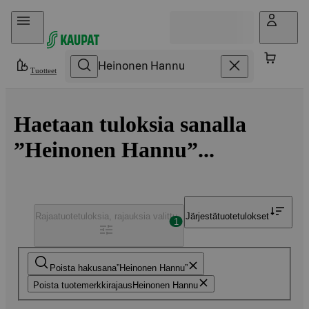
Hyppää sisältöön
Tuotteet
Haetaan tuloksia sanalla
”Heinonen Hannu”...
Rajaa
tuotetuloksia, rajauksia valittu
Järjestä
tuotetulokset
1
Poista hakusana
Heinonen Hannu
Poista tuotemerkkirajaus
Heinonen Hannu