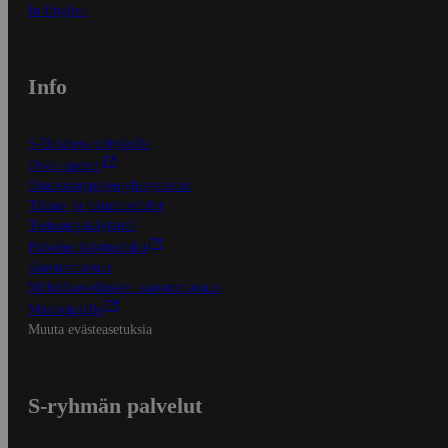
In English
Info
S-Business yrityksille
Oiva-raportit
Osuuskauppojen yhteystiedot
Tilaus- ja toimitusehdot
Tietosuojakäytäntö
Palvelun käyttöehdot
Saavutettavuus
Mobiilisovelluksen saavutettavuus
Mainostajalle
Muuta evästeasetuksia
S-ryhmän palvelut