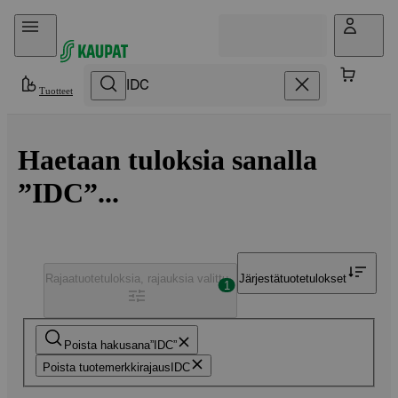
Hyppää sisältöön
Tuotteet
Haetaan tuloksia sanalla
”IDC”...
Rajaa
tuotetuloksia, rajauksia valittu
Järjestä
tuotetulokset
1
Poista hakusana
IDC
Poista tuotemerkkirajaus
IDC