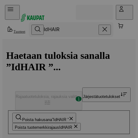
Hyppää sisältöön
Tuotteet
Haetaan tuloksia sanalla
”IdHAIR ”...
Rajaa
tuotetuloksia, rajauksia valittu
Järjestä
tuotetulokset
1
Poista hakusana
IdHAIR
Poista tuotemerkkirajaus
IdHAIR