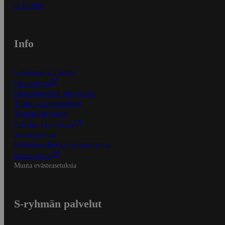
In English
Info
S-Business yrityksille
Oiva-raportit
Osuuskauppojen yhteystiedot
Tilaus- ja toimitusehdot
Tietosuojakäytäntö
Palvelun käyttöehdot
Saavutettavuus
Mobiilisovelluksen saavutettavuus
Mainostajalle
Muuta evästeasetuksia
S-ryhmän palvelut