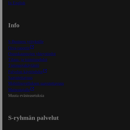
In English
Info
S-Business yrityksille
Oiva-raportit
Osuuskauppojen yhteystiedot
Tilaus- ja toimitusehdot
Tietosuojakäytäntö
Palvelun käyttöehdot
Saavutettavuus
Mobiilisovelluksen saavutettavuus
Mainostajalle
Muuta evästeasetuksia
S-ryhmän palvelut