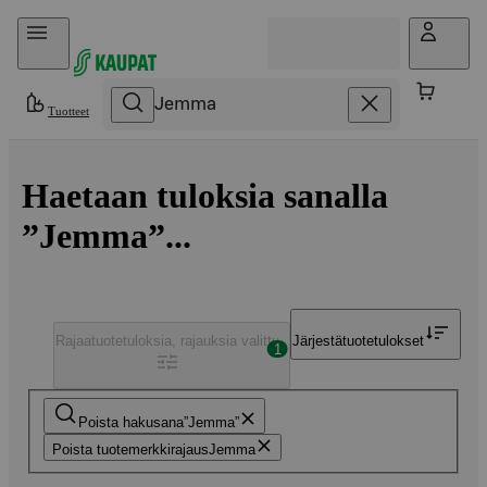
Hyppää sisältöön
Tuotteet
Haetaan tuloksia sanalla
”Jemma”...
Rajaa
tuotetuloksia, rajauksia valittu
Järjestä
tuotetulokset
1
Poista hakusana
Jemma
Poista tuotemerkkirajaus
Jemma