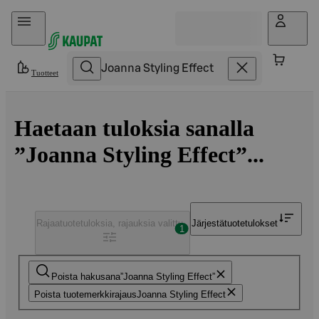
Hyppää sisältöön
Tuotteet
Haetaan tuloksia sanalla
”Joanna Styling Effect”...
Rajaa
tuotetuloksia, rajauksia valittu
Järjestä
tuotetulokset
1
Poista hakusana
Joanna Styling Effect
Poista tuotemerkkirajaus
Joanna Styling Effect