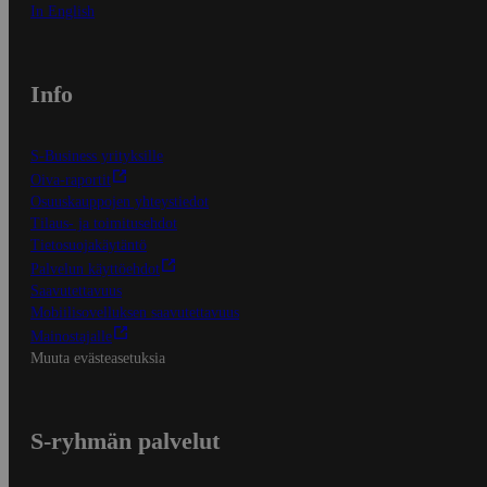
In English
Info
S-Business yrityksille
Oiva-raportit
Osuuskauppojen yhteystiedot
Tilaus- ja toimitusehdot
Tietosuojakäytäntö
Palvelun käyttöehdot
Saavutettavuus
Mobiilisovelluksen saavutettavuus
Mainostajalle
Muuta evästeasetuksia
S-ryhmän palvelut