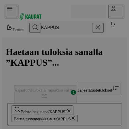
Hyppää sisältöön
Tuotteet
Haetaan tuloksia sanalla
”KAPPUS”...
Rajaa
tuotetuloksia, rajauksia valittu
Järjestä
tuotetulokset
1
Poista hakusana
KAPPUS
Poista tuotemerkkirajaus
KAPPUS