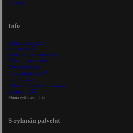
In English
Info
S-Business yrityksille
Oiva-raportit
Osuuskauppojen yhteystiedot
Tilaus- ja toimitusehdot
Tietosuojakäytäntö
Palvelun käyttöehdot
Saavutettavuus
Mobiilisovelluksen saavutettavuus
Mainostajalle
Muuta evästeasetuksia
S-ryhmän palvelut