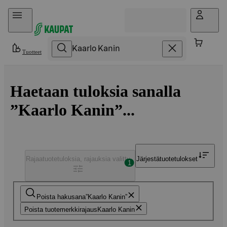
Hyppää sisältöön
Tuotteet
Haetaan tuloksia sanalla
”Kaarlo Kanin”...
Rajaa
tuotetuloksia, rajauksia valittu
Järjestä
tuotetulokset
1
Poista hakusana
Kaarlo Kanin
Poista tuotemerkkirajaus
Kaarlo Kanin