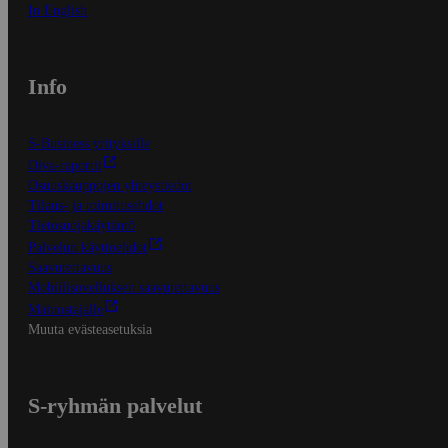
In English
Info
S-Business yrityksille
Oiva-raportit
Osuuskauppojen yhteystiedot
Tilaus- ja toimitusehdot
Tietosuojakäytäntö
Palvelun käyttöehdot
Saavutettavuus
Mobiilisovelluksen saavutettavuus
Mainostajalle
Muuta evästeasetuksia
S-ryhmän palvelut