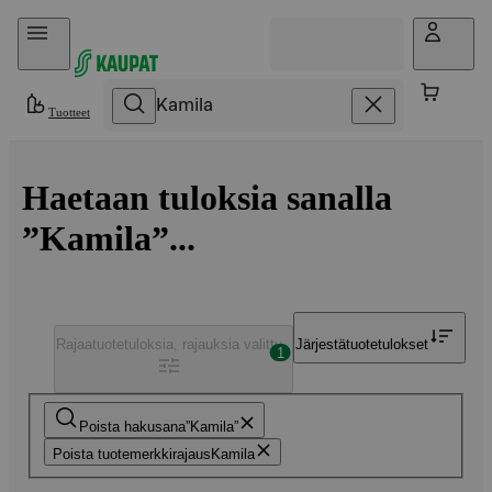
Hyppää sisältöön
Tuotteet
Haetaan tuloksia sanalla
”Kamila”...
Rajaa
tuotetuloksia, rajauksia valittu
Järjestä
tuotetulokset
1
Poista hakusana
Kamila
Poista tuotemerkkirajaus
Kamila