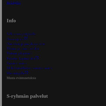
In English
Info
S-Business yrityksille
Oiva-raportit
Osuuskauppojen yhteystiedot
Tilaus- ja toimitusehdot
Tietosuojakäytäntö
Palvelun käyttöehdot
Saavutettavuus
Mobiilisovelluksen saavutettavuus
Mainostajalle
Muuta evästeasetuksia
S-ryhmän palvelut