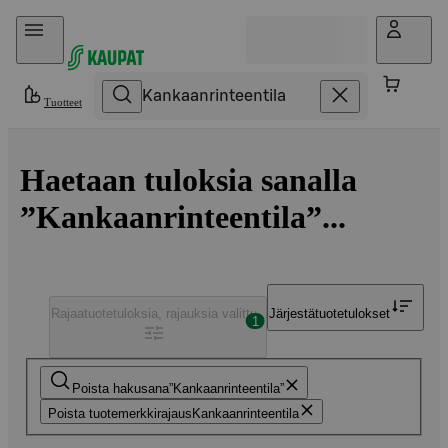
Hyppää sisältöön
Tuotteet
Haetaan tuloksia sanalla
”Kankaanrinteentila”...
Rajaa
tuotetuloksia, rajauksia valittu
Järjestä
tuotetulokset
1
Poista hakusana
Kankaanrinteentila
Poista tuotemerkkirajaus
Kankaanrinteentila