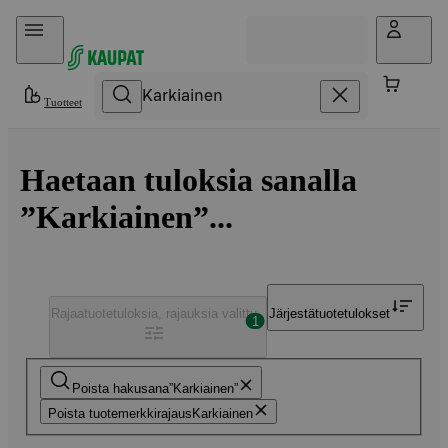
Hyppää sisältöön
Tuotteet
Haetaan tuloksia sanalla
”Karkiainen”...
Rajaa
tuotetuloksia, rajauksia valittu
Järjestä
tuotetulokset
1
Poista hakusana
Karkiainen
Poista tuotemerkkirajaus
Karkiainen