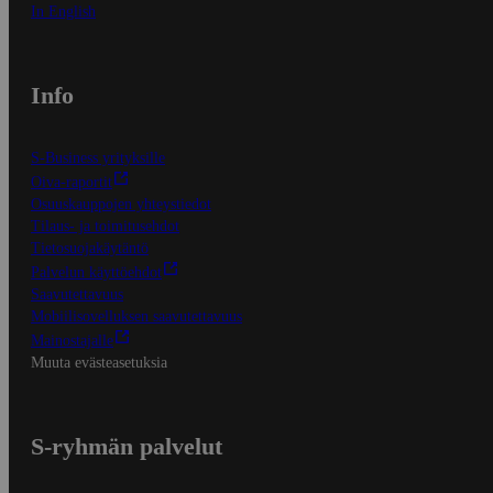
In English
Info
S-Business yrityksille
Oiva-raportit
Osuuskauppojen yhteystiedot
Tilaus- ja toimitusehdot
Tietosuojakäytäntö
Palvelun käyttöehdot
Saavutettavuus
Mobiilisovelluksen saavutettavuus
Mainostajalle
Muuta evästeasetuksia
S-ryhmän palvelut