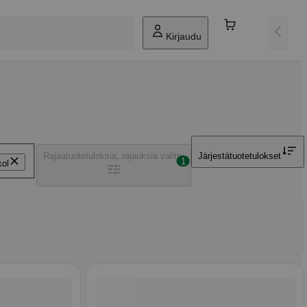
Kirjaudu
Rajaa
tuotetuloksia, rajauksia valittu
Järjestä
tuotetulokset
1
kol