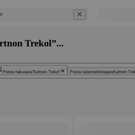
rtnon Trekol”...
Poista hakusana
Kartnon Trekol
Poista tuotemerkkirajaus
Kartnon Tre