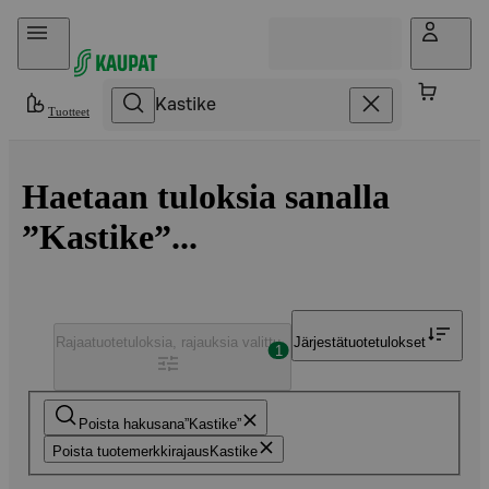
Hyppää sisältöön
Tuotteet
Haetaan tuloksia sanalla
”Kastike”...
Rajaa
tuotetuloksia, rajauksia valittu
Järjestä
tuotetulokset
1
Poista hakusana
Kastike
Poista tuotemerkkirajaus
Kastike