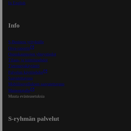
In English
Info
S-Business yrityksille
Oiva-raportit
Osuuskauppojen yhteystiedot
Tilaus- ja toimitusehdot
Tietosuojakäytäntö
Palvelun käyttöehdot
Saavutettavuus
Mobiilisovelluksen saavutettavuus
Mainostajalle
Muuta evästeasetuksia
S-ryhmän palvelut