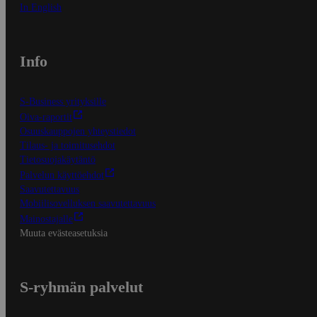
In English
Info
S-Business yrityksille
Oiva-raportit
Osuuskauppojen yhteystiedot
Tilaus- ja toimitusehdot
Tietosuojakäytäntö
Palvelun käyttöehdot
Saavutettavuus
Mobiilisovelluksen saavutettavuus
Mainostajalle
Muuta evästeasetuksia
S-ryhmän palvelut