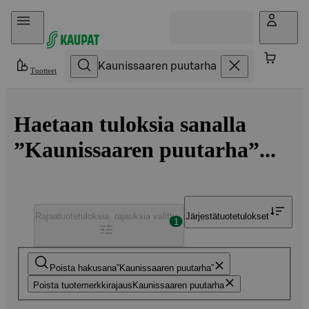
Hyppää sisältöön
Tuotteet
Haetaan tuloksia sanalla
”Kaunissaaren puutarha”...
Rajaa
tuotetuloksia, rajauksia valittu
Järjestä
tuotetulokset
1
Poista hakusana
Kaunissaaren puutarha
Poista tuotemerkkirajaus
Kaunissaaren puutarha