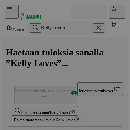
Hyppää sisältöön
Tuotteet
Haetaan tuloksia sanalla
”Kelly Loves”...
Rajaa
tuotetuloksia, rajauksia valittu
Järjestä
tuotetulokset
1
Poista hakusana
Kelly Loves
Poista tuotemerkkirajaus
Kelly Loves