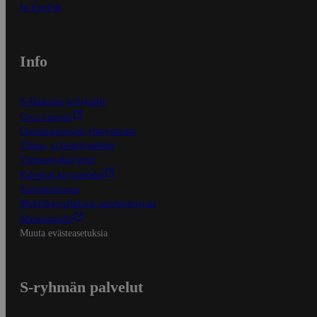
In English
Info
S-Business yrityksille
Oiva-raportit
Osuuskauppojen yhteystiedot
Tilaus- ja toimitusehdot
Tietosuojakäytäntö
Palvelun käyttöehdot
Saavutettavuus
Mobiilisovelluksen saavutettavuus
Mainostajalle
Muuta evästeasetuksia
S-ryhmän palvelut