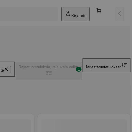
Kirjaudu
Rajaa
tuotetuloksia, rajauksia valittu
Järjestä
tuotetulokset
1
ite