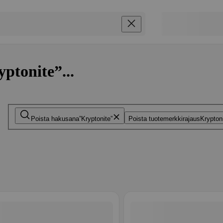
ptonite”...
Poista hakusana
Kryptonite
Poista tuotemerkkirajaus
Krypton