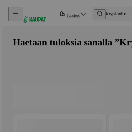
Hyppää sisältöön
Tuotteet
Haetaan tuloksia sanalla ”Kry