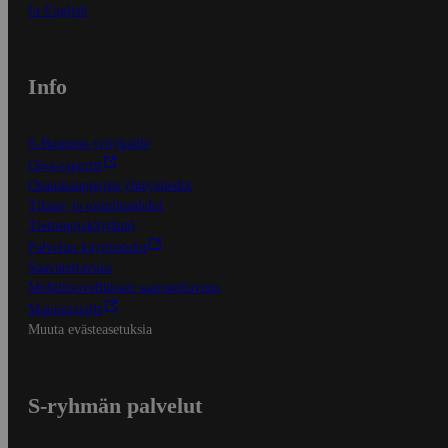
In English
Info
S-Business yrityksille
Oiva-raportit
Osuuskauppojen yhteystiedot
Tilaus- ja toimitusehdot
Tietosuojakäytäntö
Palvelun käyttöehdot
Saavutettavuus
Mobiilisovelluksen saavutettavuus
Mainostajalle
Muuta evästeasetuksia
S-ryhmän palvelut