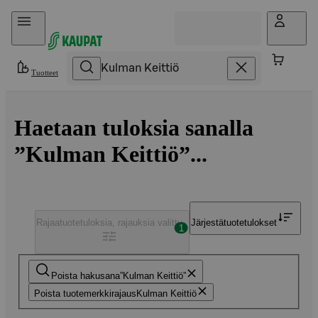
Hyppää sisältöön
Tuotteet
Haetaan tuloksia sanalla
”Kulman Keittiö”...
Rajaa
tuotetuloksia, rajauksia valittu
Järjestä
tuotetulokset
1
Poista hakusana
Kulman Keittiö
Poista tuotemerkkirajaus
Kulman Keittiö